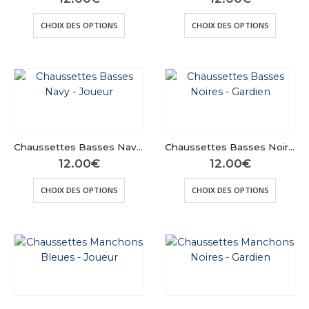
Ce
Ce
CHOIX DES OPTIONS
CHOIX DES OPTIONS
produit
produit
a
a
plusieurs
plusieu
variations.
variatio
Les
Les
options
options
peuvent
peuven
être
être
Chaussettes Basses Navy – Joueur
Chaussettes Basses Noires – Gardien
choisies
choisie
12.00
€
12.00
€
sur
sur
Ce
Ce
la
la
CHOIX DES OPTIONS
CHOIX DES OPTIONS
produit
produit
page
page
a
a
du
du
plusieurs
plusieu
produit
produit
variations.
variatio
Les
Les
options
options
peuvent
peuven
être
être