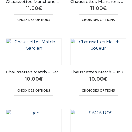
Chaussettes Manchons Navy – Joueur
Chaussettes Manchons Noires – Gardien
choisies
choisie
11.00
€
11.00
€
sur
sur
Ce
Ce
la
la
CHOIX DES OPTIONS
CHOIX DES OPTIONS
produit
produit
page
page
a
a
du
du
plusieurs
plusieu
produit
produit
variations.
variatio
Les
Les
options
options
peuvent
peuven
être
être
Chaussettes Match – Gardien
Chaussettes Match – Joueur
choisies
choisie
10.00
€
10.00
€
sur
sur
Ce
Ce
la
la
CHOIX DES OPTIONS
CHOIX DES OPTIONS
produit
produit
page
page
a
a
du
du
plusieurs
plusieu
produit
produit
variations.
variatio
Les
Les
options
options