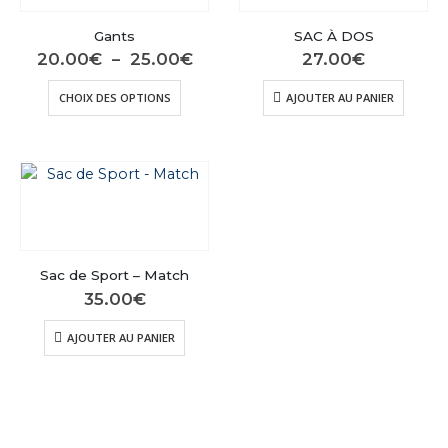
peuvent
peuven
être
être
Gants
SAC À DOS
choisies
choisie
Plage
20.00
€
–
25.00
€
27.00
€
sur
sur
de
prix :
Ce
la
la
CHOIX DES OPTIONS
AJOUTER AU PANIER
20.00€
produit
page
page
à
a
25.00€
du
du
plusieurs
produit
produit
variations.
Les
options
peuvent
être
Sac de Sport – Match
choisies
35.00
€
sur
la
AJOUTER AU PANIER
page
du
produit