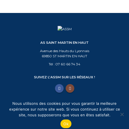
AS SAINT MARTIN EN HAUT
Avenue des Hauts du Lyonnais
69850 ST MARTIN EN HAUT
Tél :
07 60 66 74 34
SUIVEZ L’ASSM SUR LES RÉSEAUX !
Nous utilisons des cookies pour vous garantir la meilleure
expérience sur notre site web. Si vous continuez à utiliser ce
© 2021 ASSM Tous droits réservés |
Mentions légales
|
Politique de
site, nous supposerons que vous en êtes satisfait.
Confidentialité
| Création graphique :
Benjamin PIEGAY - Graphiste
Ok