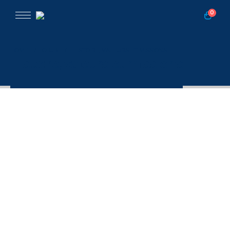
0
HOME
CLUB
HISTOIRE, VALEURS ET MISSIONS
Histoire, valeurs et missions
Dates importantes
1962