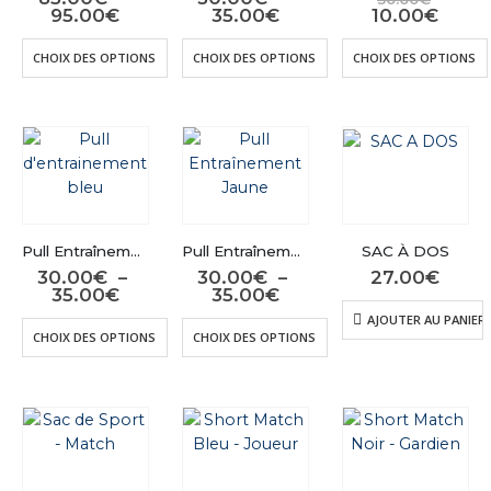
Plage
Plage
prix
Le
95.00
€
35.00
€
10.00
€
de
de
initial
prix
prix :
prix :
était :
actue
Ce
Ce
CHOIX DES OPTIONS
CHOIX DES OPTIONS
CHOIX DES OPTIONS
85.00€
30.00€
30.00
est :
produit
produit
à
à
10.00
a
a
95.00€
35.00€
plusieurs
plusieurs
variations.
variations.
Les
Les
options
options
peuvent
peuvent
être
être
Pull Entraînement Bleu
Pull Entraînement Jaune
SAC À DOS
choisies
choisies
30.00
€
–
30.00
€
–
27.00
€
sur
sur
Plage
Plage
35.00
€
35.00
€
de
de
la
la
AJOUTER AU PANIER
prix :
prix :
Ce
Ce
CHOIX DES OPTIONS
CHOIX DES OPTIONS
page
page
30.00€
30.00€
produit
produit
à
à
du
du
a
a
35.00€
35.00€
produit
produit
plusieurs
plusieurs
variations.
variations.
Les
Les
options
options