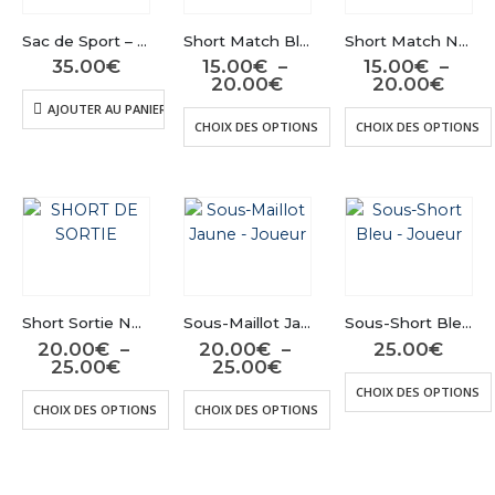
peuvent
peuvent
être
être
Sac de Sport – Match
Short Match Bleu – Joueur
Short Match Noir – Gardien
choisies
choisies
35.00
€
15.00
€
–
15.00
€
–
sur
sur
Plage
Plag
20.00
€
20.00
€
de
de
la
la
AJOUTER AU PANIER
prix :
prix :
Ce
CHOIX DES OPTIONS
CHOIX DES OPTIONS
page
page
15.00€
15.0
produit
à
à
du
du
a
20.00€
20.0
produit
produit
plusieurs
variations.
Les
options
peuvent
être
Short Sortie Noir – Match
Sous-Maillot Jaune – Joueur
Sous-Short Bleu – Joueur
choisies
20.00
€
–
20.00
€
–
25.00
€
sur
Plage
Plage
25.00
€
25.00
€
de
de
la
CHOIX DES OPTIONS
prix :
prix :
Ce
Ce
CHOIX DES OPTIONS
CHOIX DES OPTIONS
page
20.00€
20.00€
produit
produit
à
à
du
a
a
25.00€
25.00€
produit
plusieurs
plusieurs