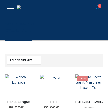
0
HOME
BOUTIQUE
Boutique
-67%
Parka Longue
Polo
Pull Bleu – Ancienne Collection
Le
85.00
€
–
30.00
€
–
30.00
€