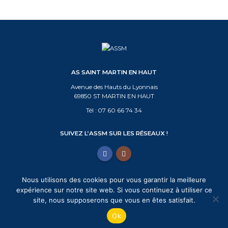
variations.
variations.
Les
Les
options
options
peuvent
peuvent
être
être
choisies
choisies
sur
sur
AS SAINT MARTIN EN HAUT
la
la
Avenue des Hauts du Lyonnais
page
page
69850 ST MARTIN EN HAUT
du
du
Tél :
07 60 66 74 34
produit
produit
SUIVEZ L’ASSM SUR LES RÉSEAUX !
Nous utilisons des cookies pour vous garantir la meilleure
expérience sur notre site web. Si vous continuez à utiliser ce
© 2021 ASSM Tous droits réservés |
Mentions légales
|
Politique de
site, nous supposerons que vous en êtes satisfait.
Confidentialité
| Création graphique :
Benjamin PIEGAY - Graphiste
Ok