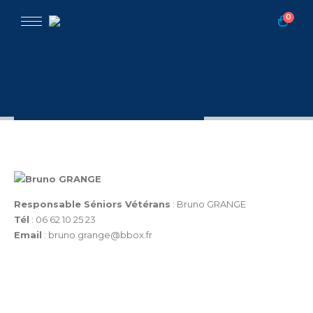
0
HOME
SÉNIORS
INFOS SÉNIORS VÉTÉRANS
Infos Séniors Vétérans
Responsable Séniors Vétérans
: Bruno GRANGE
Tél
: 06 62 10 25 23
Email
: bruno.grange@bbox.fr