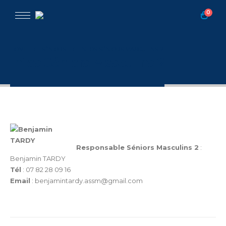
0
HOME
SÉNIORS
INFOS SÉNIORS MASCULINS 2
Infos Séniors Masculins 2
Responsable Séniors Masculins 2
:
Benjamin TARDY
Tél
: 07 82 28 09 16
Email
: benjamintardy.assm@gmail.com